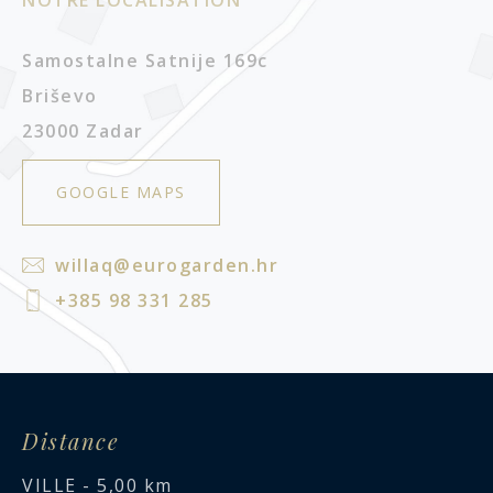
Samostalne Satnije 169c
Briševo
23000 Zadar
GOOGLE MAPS
willaq@eurogarden.hr
+385 98 331 285
Distance
VILLE - 5,00 km